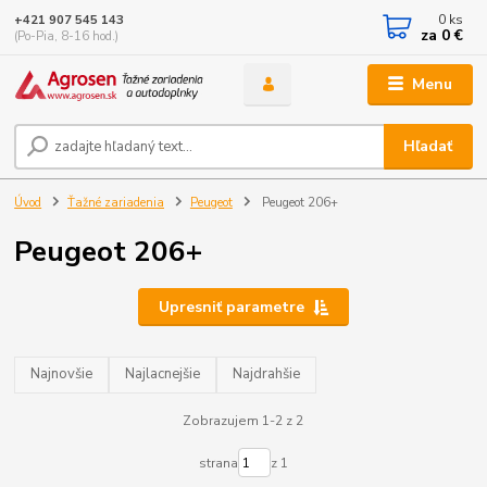
0
ks
+421 907 545 143
za
0 €
(Po-Pia, 8-16 hod.)
Menu
Hľadať
Úvod
Ťažné zariadenia
Peugeot
Peugeot 206+
Peugeot 206+
Upresniť parametre
Najnovšie
Najlacnejšie
Najdrahšie
Zobrazujem 1-2 z 2
strana
z 1