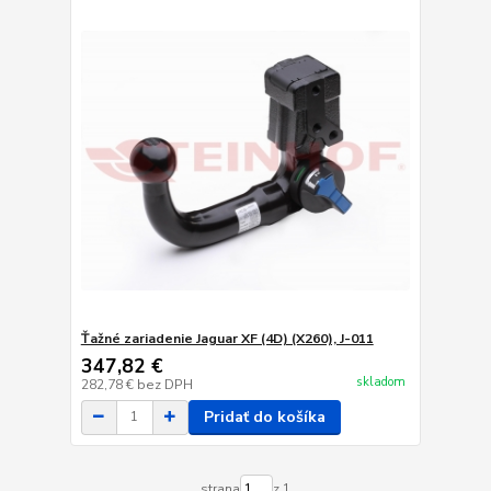
Ťažné zariadenie Jaguar XF (4D) (X260), J-011
347,82 €
skladom
282,78 €
bez DPH
Pridať do košíka
strana
z 1