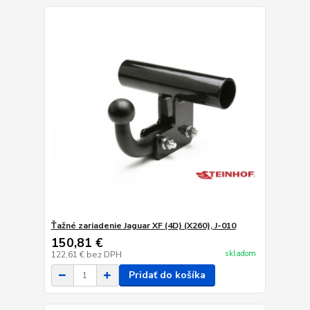
Ťažné zariadenie Jaguar XF (4D) (X260), J-010
150,81 €
skladom
122,61 €
bez DPH
Pridať do košíka