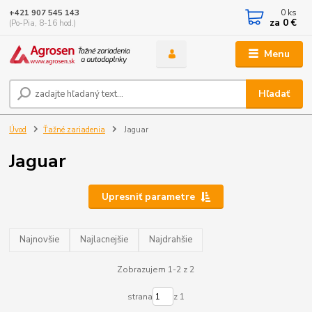
0
ks
+421 907 545 143
za
0 €
(Po-Pia, 8-16 hod.)
Menu
Hľadať
Úvod
Ťažné zariadenia
Jaguar
Jaguar
Upresniť parametre
Najnovšie
Najlacnejšie
Najdrahšie
Zobrazujem 1-2 z 2
strana
z 1