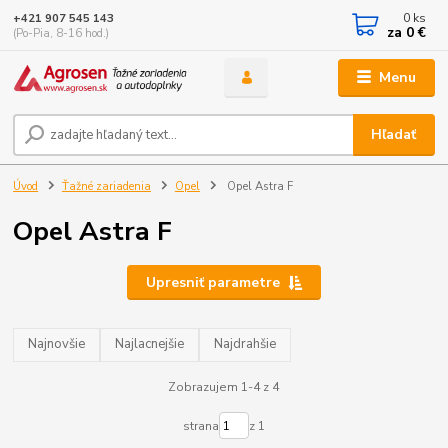
0
ks
+421 907 545 143
za
0 €
(Po-Pia, 8-16 hod.)
Menu
Hľadať
Úvod
Ťažné zariadenia
Opel
Opel Astra F
Opel Astra F
Upresniť parametre
Najnovšie
Najlacnejšie
Najdrahšie
Zobrazujem 1-4 z 4
strana
z 1