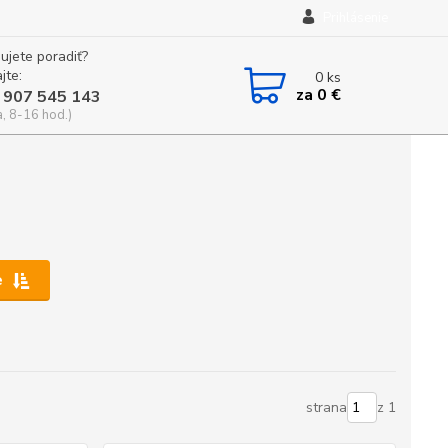
Prihlásenie
ujete poradiť?
jte:
0
ks
za
0 €
 907 545 143
a, 8-16 hod.)
e
strana
z 1