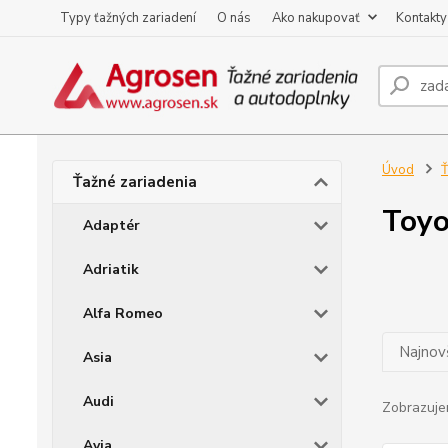
Typy ťažných zariadení
O nás
Ako nakupovať
Kontakty
Úvod
Ť
Ťažné zariadenia
Toyo
Adaptér
Adriatik
Alfa Romeo
Najnov
Asia
Audi
Zobrazuje
Avia