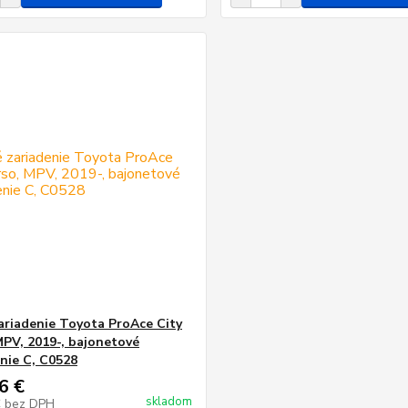
ariadenie Toyota ProAce City
MPV, 2019-, bajonetové
nie C, C0528
6 €
skladom
€
bez DPH