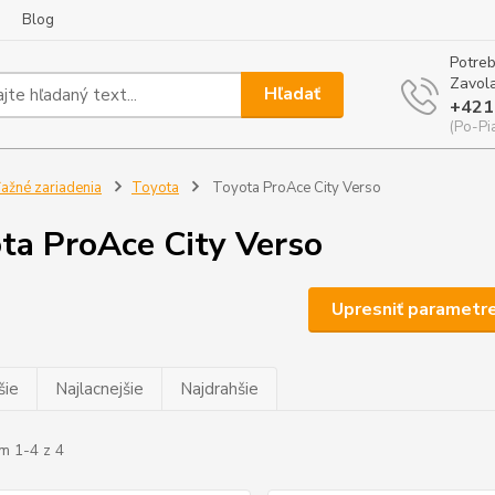
Blog
Potreb
Zavola
Hľadať
+421
(Po-Pi
ažné zariadenia
Toyota
Toyota ProAce City Verso
ta ProAce City Verso
Upresniť parametr
šie
Najlacnejšie
Najdrahšie
m 1-4 z 4