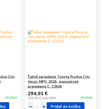
oAce City
Ťažné zariadenie Toyota ProAce City
é
Verso, MPV, 2019-, bajonetové
prevedenie C, C0526
294,91 €
skladom
skladom
239,76 €
bez DPH
íka
Pridať do košíka