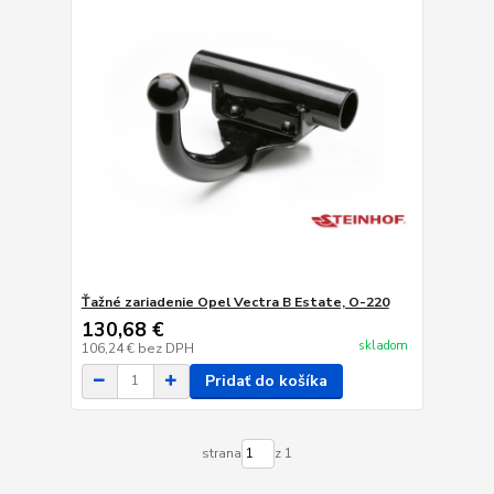
Ťažné zariadenie Opel Vectra B Estate, O-220
130,68 €
skladom
106,24 €
bez DPH
Pridať do košíka
strana
z 1