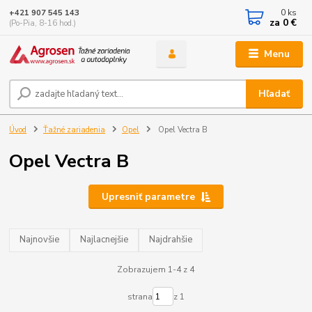
0
ks
+421 907 545 143
za
0 €
(Po-Pia, 8-16 hod.)
Menu
Hľadať
Úvod
Ťažné zariadenia
Opel
Opel Vectra B
Opel Vectra B
Upresniť parametre
Najnovšie
Najlacnejšie
Najdrahšie
Zobrazujem 1-4 z 4
strana
z 1