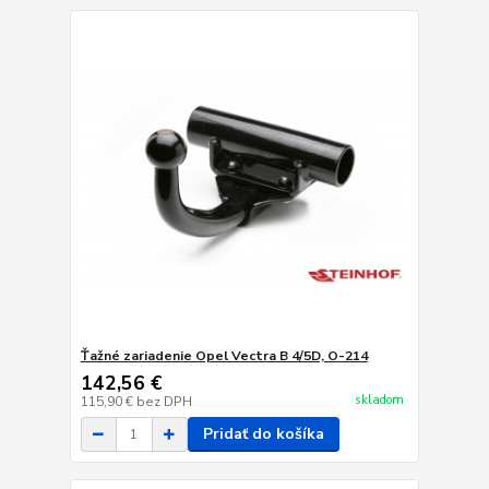
Ťažné zariadenie Opel Vectra B 4/5D, O-214
142,56 €
skladom
115,90 €
bez DPH
Pridať do košíka