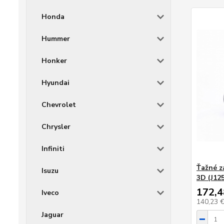
Honda
Hummer
Honker
Hyundai
Chevrolet
Chrysler
Infiniti
Ťažné z
Isuzu
3D (J125
172,4
Iveco
140,23 
Jaguar