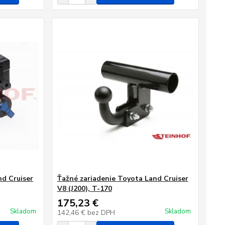
nd Cruiser
Ťažné zariadenie Toyota Land Cruiser
V8 (J200), T-170
175,23 €
Skladom
Skladom
142,46 €
bez DPH