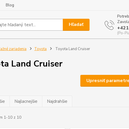
Blog
Potreb
Zavola
Hľadať
+421
(Po-Pi
ažné zariadenia
Toyota
Toyota Land Cruiser
ta Land Cruiser
Upresniť parametr
šie
Najlacnejšie
Najdrahšie
m 1-10 z 10