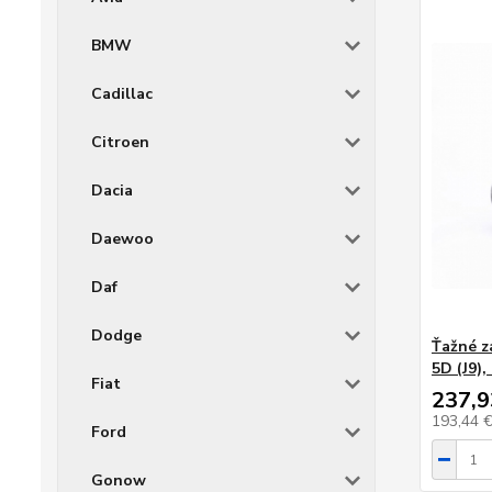
BMW
Cadillac
Citroen
Dacia
Daewoo
Daf
Dodge
Ťažné z
5D (J9),
Fiat
237,9
193,44 
Ford
Gonow