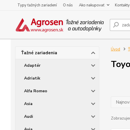
Typy ťažných zariadení
O nás
Ako nakupovať
Kontakty
Úvod
Ť
Ťažné zariadenia
Toyo
Adaptér
Adriatik
Alfa Romeo
Najnov
Asia
Audi
Zobrazuje
Avia