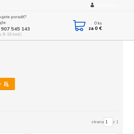
Prihlásenie
ujete poradiť?
jte:
0
ks
za
0 €
 907 545 143
a, 8-16 hod.)
e
strana
z 1