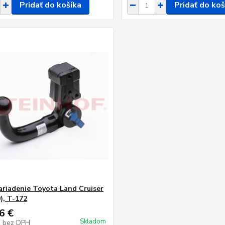
Pridať do košíka
Pridať do koš
ariadenie Toyota Land Cruiser
), T-172
6 €
Skladom
€
bez DPH