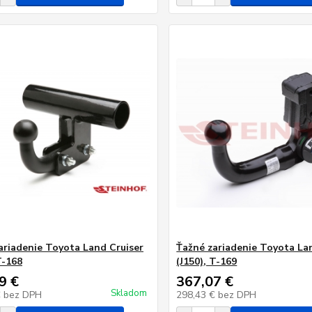
ariadenie Toyota Land Cruiser
Ťažné zariadenie Toyota La
T-168
(J150), T-169
9 €
367,07 €
Skladom
€
bez DPH
298,43 €
bez DPH