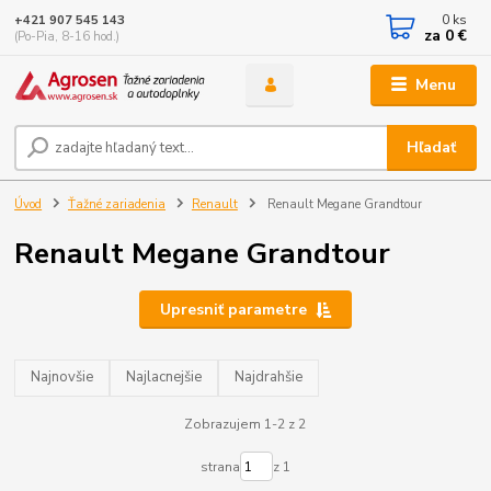
0
ks
+421 907 545 143
za
0 €
(Po-Pia, 8-16 hod.)
Menu
Hľadať
Úvod
Ťažné zariadenia
Renault
Renault Megane Grandtour
Renault Megane Grandtour
Upresniť parametre
Najnovšie
Najlacnejšie
Najdrahšie
Zobrazujem 1-2 z 2
strana
z 1