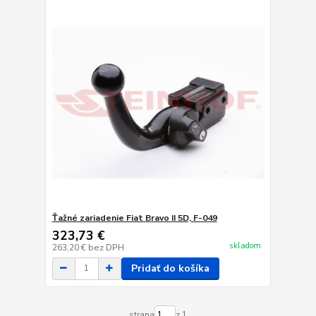
Ťažné zariadenie Fiat Bravo II 5D, F-049
323,73 €
skladom
263,20 €
bez DPH
Pridať do košíka
strana
z 1