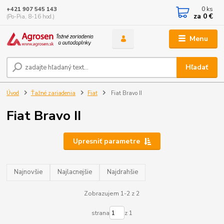
0
ks
+421 907 545 143
za
0 €
(Po-Pia, 8-16 hod.)
Menu
Hľadať
Úvod
Ťažné zariadenia
Fiat
Fiat Bravo II
Fiat Bravo II
Upresniť parametre
Najnovšie
Najlacnejšie
Najdrahšie
Zobrazujem 1-2 z 2
strana
z 1