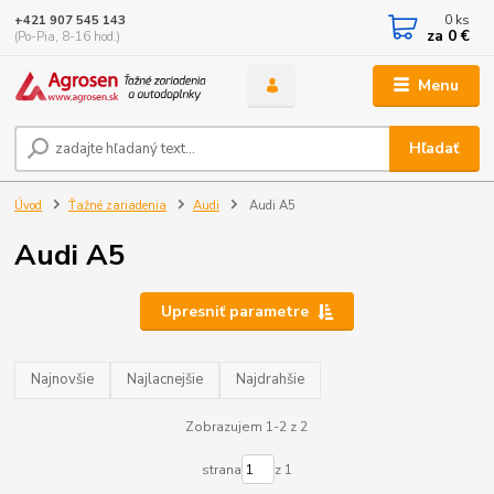
0
ks
+421 907 545 143
za
0 €
(Po-Pia, 8-16 hod.)
Menu
Hľadať
Úvod
Ťažné zariadenia
Audi
Audi A5
Audi A5
Upresniť parametre
Najnovšie
Najlacnejšie
Najdrahšie
Zobrazujem 1-2 z 2
strana
z 1