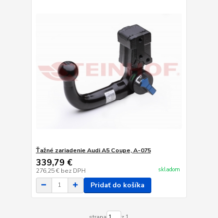
Ťažné zariadenie Audi A5 Coupe, A-075
339,79 €
skladom
276,25 €
bez DPH
Pridať do košíka
strana
z 1