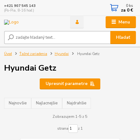
0
ks
+421 907 545 143
za
0 €
(Po-Pia, 8-16 hod.)
Menu
Hľadať
Úvod
Ťažné zariadenia
Hyundai
Hyundai Getz
Hyundai Getz
Upresniť parametre
Najnovšie
Najlacnejšie
Najdrahšie
Zobrazujem 1-5 z 5
strana
z 1