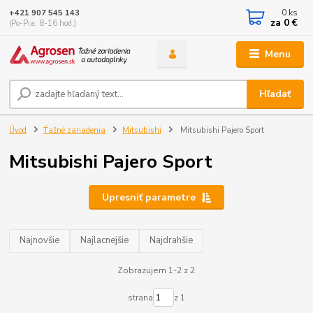
0
ks
+421 907 545 143
za
0 €
(Po-Pia, 8-16 hod.)
Menu
Hľadať
Úvod
Ťažné zariadenia
Mitsubishi
Mitsubishi Pajero Sport
Mitsubishi Pajero Sport
Upresniť parametre
Najnovšie
Najlacnejšie
Najdrahšie
Zobrazujem 1-2 z 2
strana
z 1