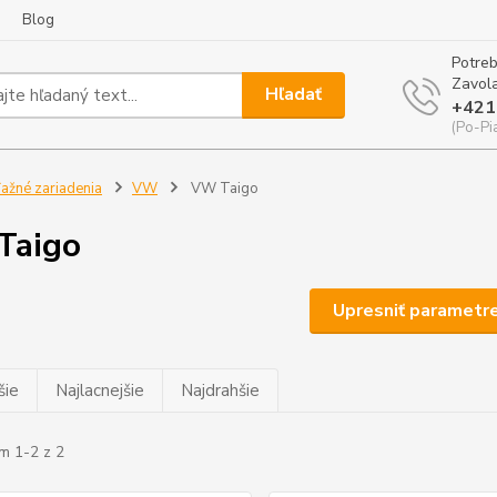
Blog
Potreb
Zavola
Hľadať
+421
(Po-Pi
ažné zariadenia
VW
VW Taigo
Taigo
Upresniť parametr
šie
Najlacnejšie
Najdrahšie
m 1-2 z 2