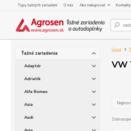
Typy ťažných zariadení
O nás
Ako nakupovať
Kontakty
Úvod
Ť
Ťažné zariadenia
VW 
Adaptér
Adriatik
Alfa Romeo
Najnov
Asia
Audi
Zobrazuje
Avia