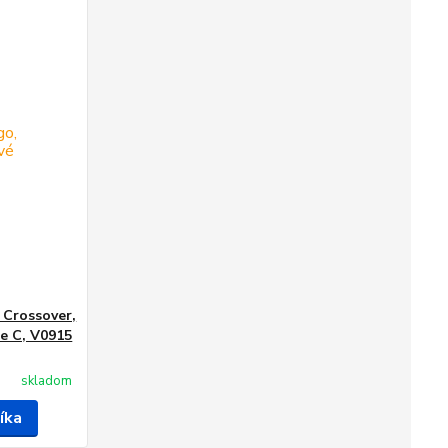
 Crossover,
ie C, V0915
skladom
íka