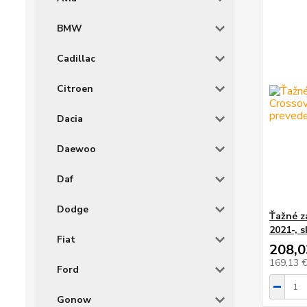
BMW
Cadillac
Citroen
Dacia
Daewoo
Daf
Dodge
Ťažné z
2021-, 
Fiat
208,0
169,13 
Ford
Gonow