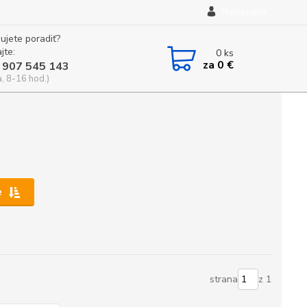
Prihlásenie
ujete poradiť?
jte:
0
ks
za
0 €
 907 545 143
a, 8-16 hod.)
e
strana
z 1