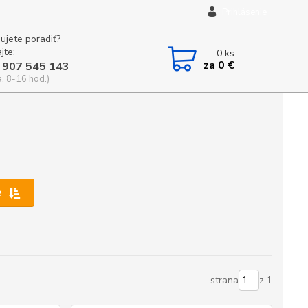
Prihlásenie
ujete poradiť?
jte:
0
ks
za
0 €
 907 545 143
a, 8-16 hod.)
e
strana
z 1