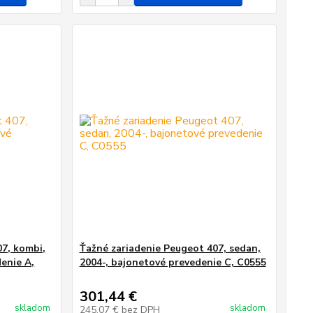
07, kombi,
Ťažné zariadenie Peugeot 407, sedan,
enie A,
2004-, bajonetové prevedenie C, C0555
301,44 €
skladom
skladom
245,07 €
bez DPH