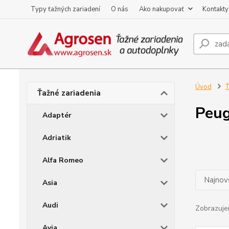
Typy ťažných zariadení
O nás
Ako nakupovať
Kontakty
Úvod
Ť
Ťažné zariadenia
Peug
Adaptér
Adriatik
Alfa Romeo
Najnov
Asia
Audi
Zobrazuje
Avia