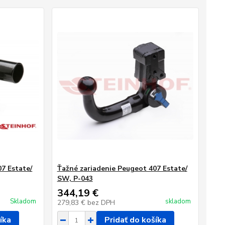
7 Estate/
Ťažné zariadenie Peugeot 407 Estate/
SW, P-043
344,19 €
Skladom
skladom
279,83 €
bez DPH
íka
Pridať do košíka