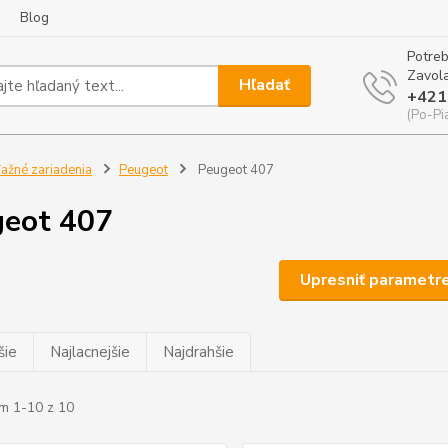
Blog
Potreb
Zavola
Hľadať
+421
(Po-Pi
ažné zariadenia
Peugeot
Peugeot 407
eot 407
Upresniť parametr
šie
Najlacnejšie
Najdrahšie
m 1-10 z 10