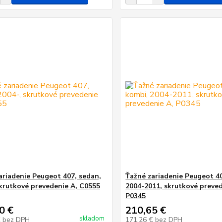
ariadenie Peugeot 407, sedan,
Ťažné zariadenie Peugeot 4
skrutkové prevedenie A, C0555
2004-2011, skrutkové preved
P0345
0 €
210,65 €
skladom
€
bez DPH
171,26 €
bez DPH