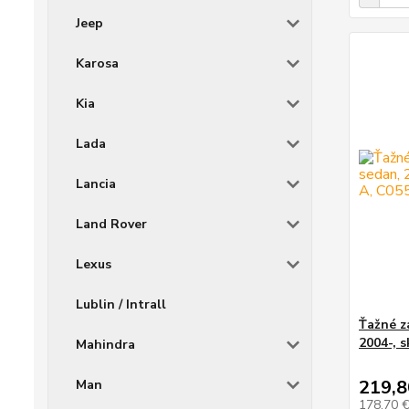
Jeep
Karosa
Kia
Lada
Lancia
Land Rover
Lexus
Lublin / Intrall
Ťažné z
2004-, 
Mahindra
219,8
Man
178,70 