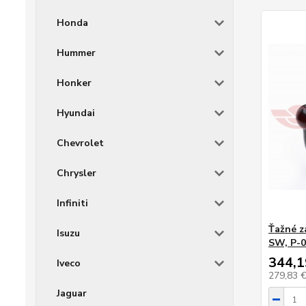
Honda
Hummer
Honker
Hyundai
Chevrolet
Chrysler
Infiniti
Ťažné z
Isuzu
SW, P-
344,1
Iveco
279,83 
Jaguar