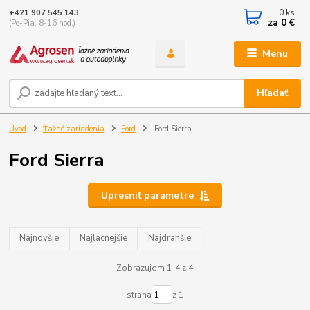
0
ks
+421 907 545 143
za
0 €
(Po-Pia, 8-16 hod.)
Menu
Hľadať
Úvod
Ťažné zariadenia
Ford
Ford Sierra
Ford Sierra
Upresniť parametre
Najnovšie
Najlacnejšie
Najdrahšie
Zobrazujem 1-4 z 4
strana
z 1