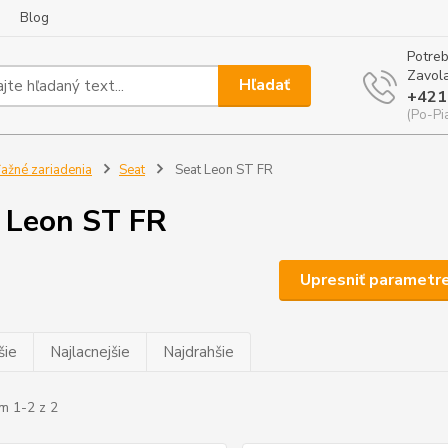
Blog
Potreb
Zavola
Hľadať
+421
(Po-Pi
ažné zariadenia
Seat
Seat Leon ST FR
 Leon ST FR
Upresniť parametr
šie
Najlacnejšie
Najdrahšie
m 1-2 z 2