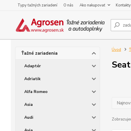
Typy ťažných zariadení
O nás
Ako nakupovať
Kontakty
Úvod
Ť
Ťažné zariadenia
Seat
Adaptér
Adriatik
Alfa Romeo
Najnov
Asia
Audi
Zobrazuje
Avia