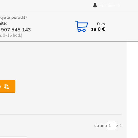
Prihlásenie
ujete poradiť?
jte:
0
ks
za
0 €
 907 545 143
a, 8-16 hod.)
e
strana
z 1