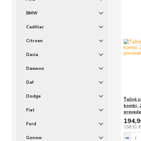
BMW
Cadillac
Citroen
Dacia
Daewoo
Daf
Dodge
Ťažné z
kombi, 
Fiat
prevede
194,9
Ford
158,51 
Gonow