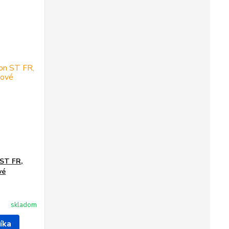
 ST FR,
vé
skladom
íka