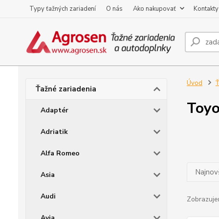
Typy ťažných zariadení
O nás
Ako nakupovať
Kontakty
Úvod
Ť
Ťažné zariadenia
Toyo
Adaptér
Adriatik
Alfa Romeo
Najnov
Asia
Audi
Zobrazuje
Avia