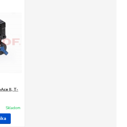
Ace II, T-
Skladom
íka