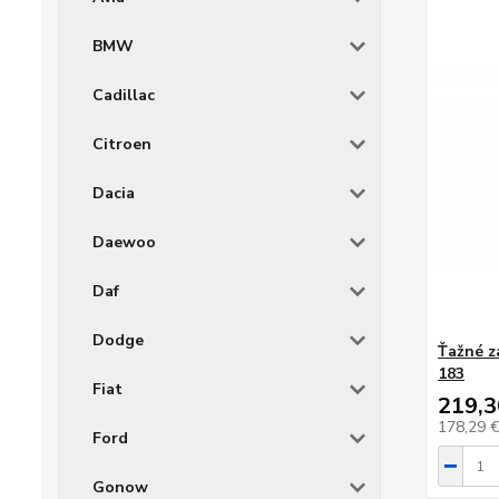
BMW
Cadillac
Citroen
Dacia
Daewoo
Daf
Dodge
Ťažné z
183
Fiat
219,3
178,29 
Ford
Gonow