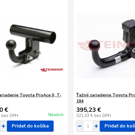
ariadenie Toyota ProAce II, T-
Ťažné zariadenie Toyota Pro
184
0 €
395,23 €
Skladom
€
bez DPH
321,33 €
bez DPH
Pridať do košíka
Pridať do koš