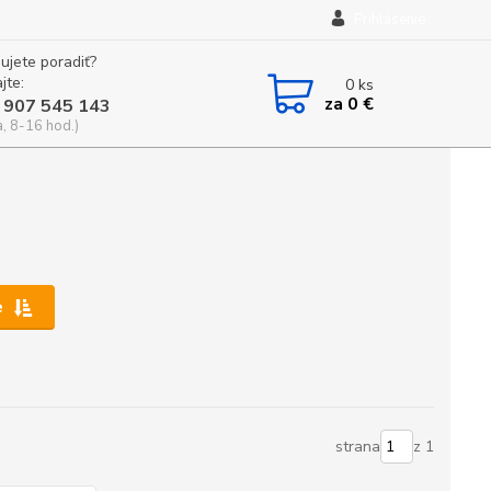
Prihlásenie
ujete poradiť?
jte:
0
ks
za
0 €
 907 545 143
a, 8-16 hod.)
e
strana
z 1