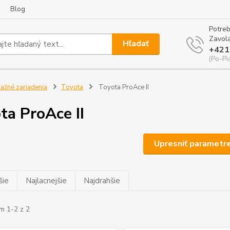
Blog
Potreb
Zavola
Hľadať
+421
(Po-Pi
ažné zariadenia
Toyota
Toyota ProAce II
ta ProAce II
Upresniť parametr
šie
Najlacnejšie
Najdrahšie
m 1-2 z 2