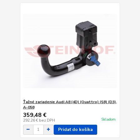
Ťažné zariadenie Audi A8 (4D) (Quattro) (S8) (D3),
A-058
359,48 €
Skladom
292,26 €
bez DPH
Pridať do košíka