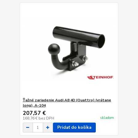
Ťažné zariadenie Audi A8 4D (Quattro) (vrátane
long), A-104
207,57 €
skladom
168,76 €
bez DPH
Pridať do košíka