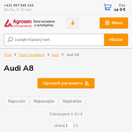
0
ks
+421 907 545 143
za
0 €
(Po-Pia, 8-16 hod.)
Menu
Hľadať
Úvod
Ťažné zariadenia
Audi
Audi A8
Audi A8
Upresniť parametre
Najnovšie
Najlacnejšie
Najdrahšie
Zobrazujem 1-4 z 4
strana
z 1