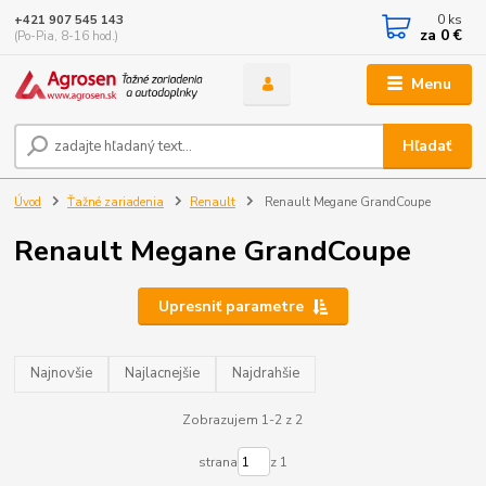
0
ks
+421 907 545 143
za
0 €
(Po-Pia, 8-16 hod.)
Menu
Hľadať
Úvod
Ťažné zariadenia
Renault
Renault Megane GrandCoupe
Renault Megane GrandCoupe
Upresniť parametre
Najnovšie
Najlacnejšie
Najdrahšie
Zobrazujem 1-2 z 2
strana
z 1