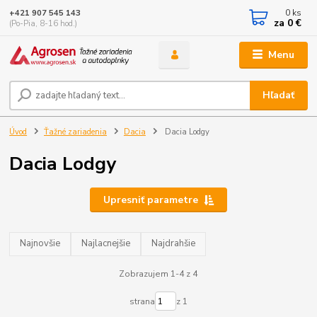
0
ks
+421 907 545 143
za
0 €
(Po-Pia, 8-16 hod.)
Menu
Hľadať
Úvod
Ťažné zariadenia
Dacia
Dacia Lodgy
Dacia Lodgy
Upresniť parametre
Najnovšie
Najlacnejšie
Najdrahšie
Zobrazujem 1-4 z 4
strana
z 1