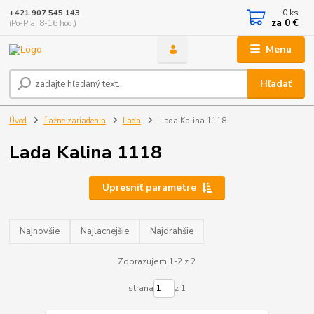
0
ks
+421 907 545 143
za
0 €
(Po-Pia, 8-16 hod.)
Menu
Hľadať
Úvod
Ťažné zariadenia
Lada
Lada Kalina 1118
Lada Kalina 1118
Upresniť parametre
Najnovšie
Najlacnejšie
Najdrahšie
Zobrazujem 1-2 z 2
strana
z 1