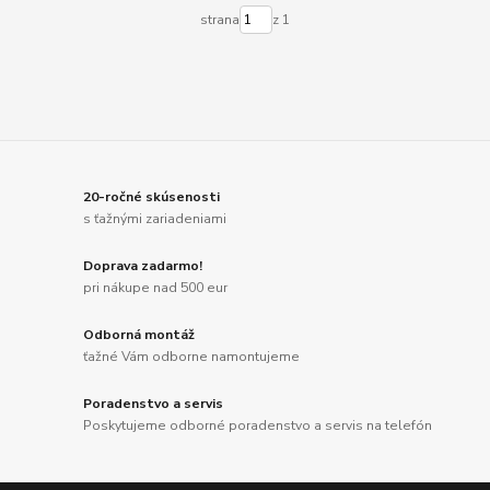
strana
z 1
20-ročné skúsenosti
s ťažnými zariadeniami
Doprava zadarmo!
pri nákupe nad 500 eur
Odborná montáž
ťažné Vám odborne namontujeme
Poradenstvo a servis
Poskytujeme odborné poradenstvo a servis na telefón