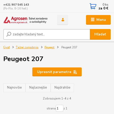
0
ks
+421 907 545 143
za
0 €
(Po-Pia, 8-16 hod.)
Menu
Hľadať
Úvod
Ťažné zariadenia
Peugeot
Peugeot 207
Peugeot 207
Upresniť parametre
Najnovšie
Najlacnejšie
Najdrahšie
Zobrazujem 1-4 z 4
strana
z 1