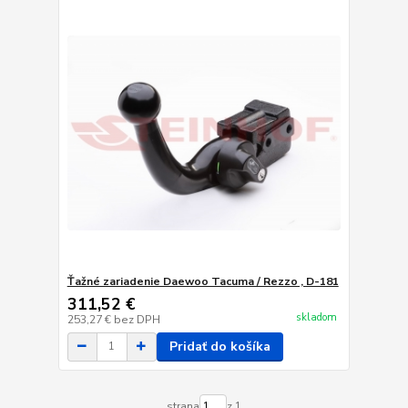
Ťažné zariadenie Daewoo Tacuma / Rezzo , D-181
311,52 €
skladom
253,27 €
bez DPH
Pridať do košíka
strana
z 1