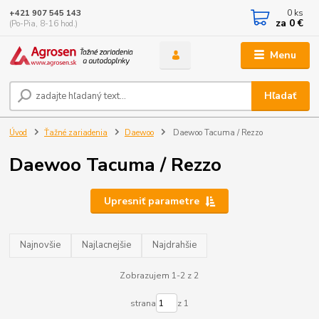
0
ks
+421 907 545 143
za
0 €
(Po-Pia, 8-16 hod.)
Menu
Hľadať
Úvod
Ťažné zariadenia
Daewoo
Daewoo Tacuma / Rezzo
Daewoo Tacuma / Rezzo
Upresniť parametre
Najnovšie
Najlacnejšie
Najdrahšie
Zobrazujem 1-2 z 2
strana
z 1