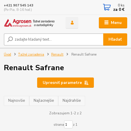
0
ks
+421 907 545 143
za
0 €
(Po-Pia, 8-16 hod.)
Menu
Hľadať
Úvod
Ťažné zariadenia
Renault
Renault Safrane
Renault Safrane
Upresniť parametre
Najnovšie
Najlacnejšie
Najdrahšie
Zobrazujem 1-2 z 2
strana
z 1