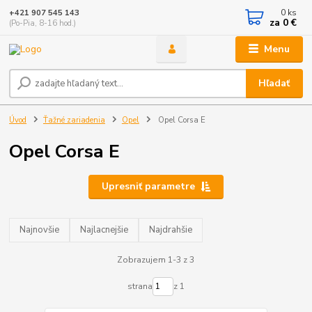
0
ks
+421 907 545 143
za
0 €
(Po-Pia, 8-16 hod.)
Menu
Hľadať
Úvod
Ťažné zariadenia
Opel
Opel Corsa E
Opel Corsa E
Upresniť parametre
Najnovšie
Najlacnejšie
Najdrahšie
Zobrazujem 1-3 z 3
strana
z 1