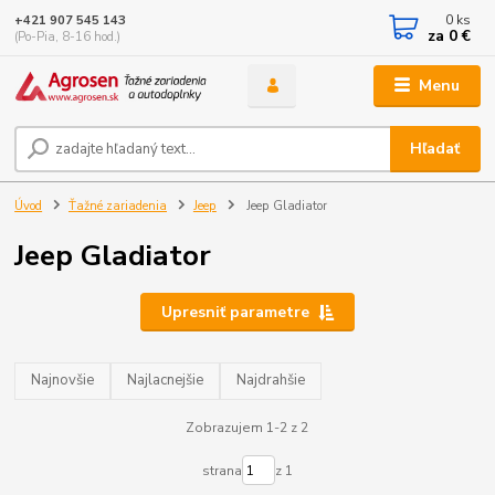
0
ks
+421 907 545 143
za
0 €
(Po-Pia, 8-16 hod.)
Menu
Hľadať
Úvod
Ťažné zariadenia
Jeep
Jeep Gladiator
Jeep Gladiator
Upresniť parametre
Najnovšie
Najlacnejšie
Najdrahšie
Zobrazujem 1-2 z 2
strana
z 1