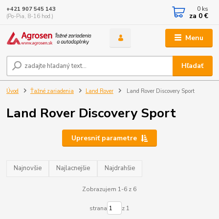
0
ks
+421 907 545 143
za
0 €
(Po-Pia, 8-16 hod.)
Menu
Hľadať
Úvod
Ťažné zariadenia
Land Rover
Land Rover Discovery Sport
Land Rover Discovery Sport
Upresniť parametre
Najnovšie
Najlacnejšie
Najdrahšie
Zobrazujem 1-6 z 6
strana
z 1