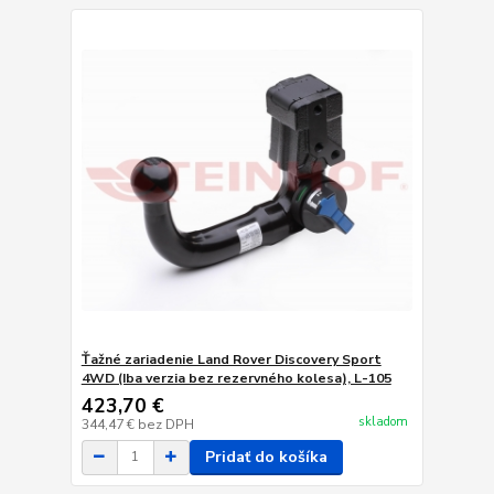
Ťažné zariadenie Land Rover Discovery Sport
4WD (Iba verzia bez rezervného kolesa), L-105
423,70 €
skladom
344,47 €
bez DPH
Pridať do košíka