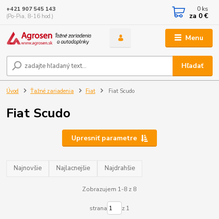
0
ks
+421 907 545 143
za
0 €
(Po-Pia, 8-16 hod.)
Menu
Hľadať
Úvod
Ťažné zariadenia
Fiat
Fiat Scudo
Fiat Scudo
Upresniť parametre
Najnovšie
Najlacnejšie
Najdrahšie
Zobrazujem 1-8 z 8
strana
z 1