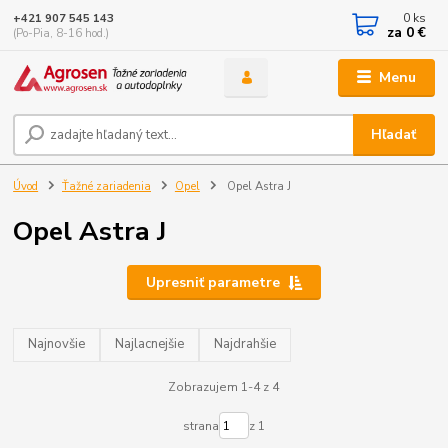
0
ks
+421 907 545 143
za
0 €
(Po-Pia, 8-16 hod.)
Menu
Hľadať
Úvod
Ťažné zariadenia
Opel
Opel Astra J
Opel Astra J
Upresniť parametre
Najnovšie
Najlacnejšie
Najdrahšie
Zobrazujem 1-4 z 4
strana
z 1