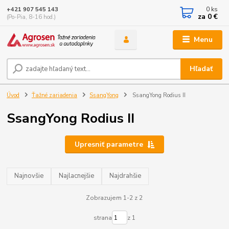
0
ks
+421 907 545 143
za
0 €
(Po-Pia, 8-16 hod.)
Menu
Hľadať
Úvod
Ťažné zariadenia
SsangYong
SsangYong Rodius II
SsangYong Rodius II
Upresniť parametre
Najnovšie
Najlacnejšie
Najdrahšie
Zobrazujem 1-2 z 2
strana
z 1