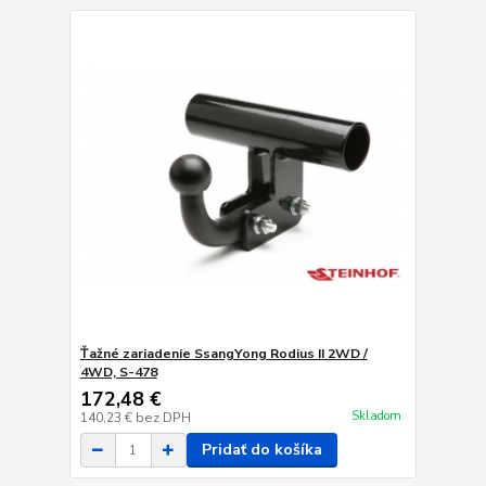
Ťažné zariadenie SsangYong Rodius II 2WD /
4WD, S-478
172,48 €
Skladom
140,23 €
bez DPH
Pridať do košíka