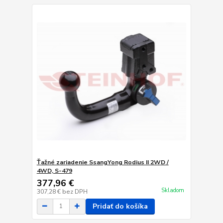
Ťažné zariadenie SsangYong Rodius II 2WD /
4WD, S-479
377,96 €
Skladom
307,28 €
bez DPH
Pridať do košíka