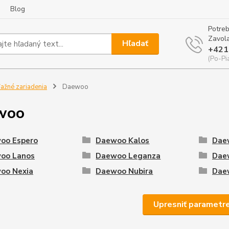
Blog
Potreb
Zavola
Hľadať
+421
(Po-Pi
ažné zariadenia
Daewoo
woo
oo Espero
Daewoo Kalos
Dae
oo Lanos
Daewoo Leganza
Daew
oo Nexia
Daewoo Nubira
Daew
Upresniť parametr