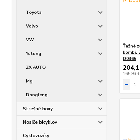
Toyota
Volvo
VW
Ťažné z
kombi, 
Yutong
D0365
204,1
ZX AUTO
165,93 
Mg
Dongfeng
Strešné boxy
Nosiče bicyklov
Cyklovozíky