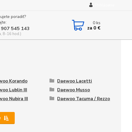
Prihlásenie
ujete poradiť?
jte:
0
ks
za
0 €
 907 545 143
a, 8-16 hod.)
woo Korando
Daewoo Lacetti
oo Lublin III
Daewoo Musso
oo Nubira III
Daewoo Tacuma / Rezzo
e