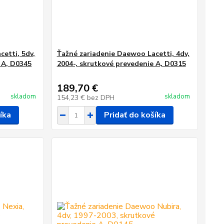
etti, 5dv,
Ťažné zariadenie Daewoo Lacetti, 4dv,
 A, D0345
2004-, skrutkové prevedenie A, D0315
189,70 €
skladom
skladom
154,23 €
bez DPH
íka
Pridať do košíka