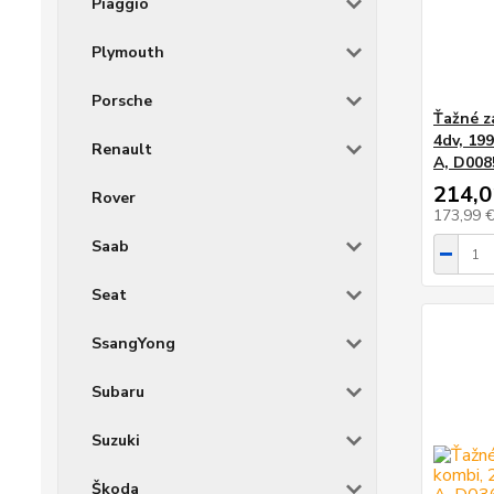
Piaggio
Plymouth
Porsche
Ťažné z
4dv, 19
Renault
A, D008
214,0
Rover
173,99 
Saab
Seat
SsangYong
Subaru
Suzuki
Škoda