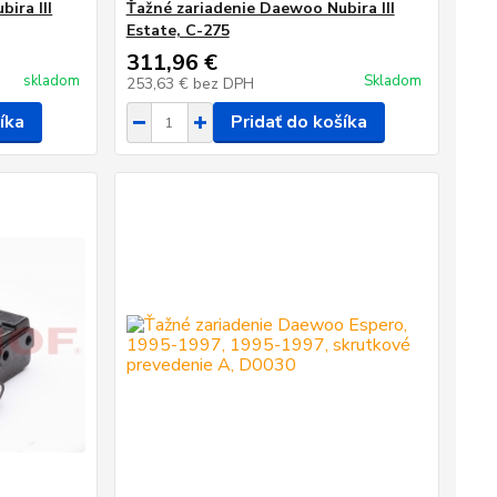
ira III
Ťažné zariadenie Daewoo Nubira III
Estate, C-275
311,96 €
skladom
Skladom
253,63 €
bez DPH
íka
Pridať do košíka