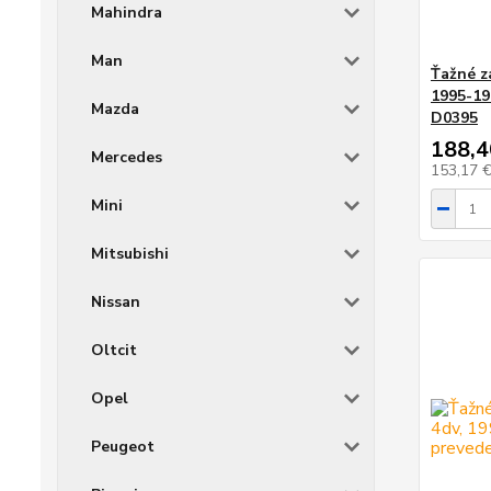
Mahindra
Man
Ťažné z
1995-19
Mazda
D0395
188,4
Mercedes
153,17 
Mini
Mitsubishi
Nissan
Oltcit
Opel
Peugeot