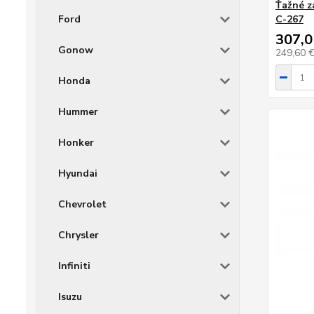
Ťažné z
Ford
C-267
307,0
Gonow
249,60 
Honda
Hummer
Honker
Hyundai
Chevrolet
Chrysler
Infiniti
Isuzu