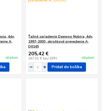
xia, 4dv,
Ťažné zariadenie Daewoo Nubira, 4dv,
enie A,
1997-2003, skrutkové prevedenie A,
D0145
205,42 €
skladom
skladom
167,01 €
bez DPH
íka
Pridať do košíka