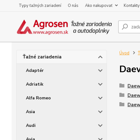
Typy ťažných zariadení
O nás
Ako nakupovať
Kontakty
Úvod
Ť
Ťažné zariadenia
Dae
Adaptér
Adriatik
Daew
Daew
Alfa Romeo
Daew
Asia
Audi
Avia