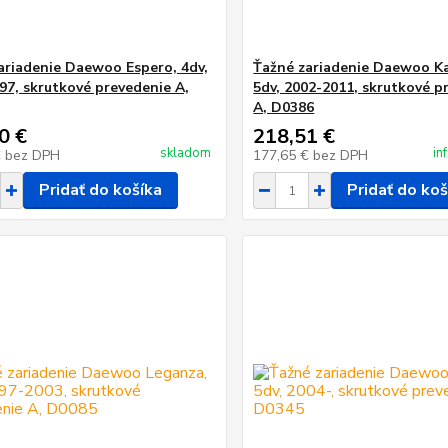
ariadenie Daewoo Espero, 4dv,
Ťažné zariadenie Daewoo Ka
97, skrutkové prevedenie A,
5dv, 2002-2011, skrutkové p
A, D0386
0 €
218,51 €
skladom
in
€
bez DPH
177,65 €
bez DPH
Pridať do košíka
Pridať do koš