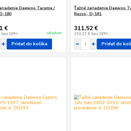
ariadenie Daewoo Tacuma /
Ťažné zariadenie Daewoo T
 D-180
Rezzo , D-181
1 €
311,52 €
skladom
€
bez DPH
253,27 €
bez DPH
Pridať do košíka
Pridať do koš