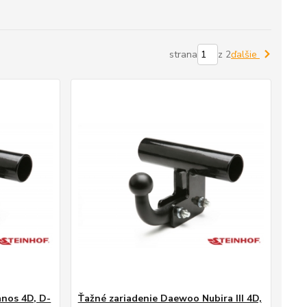
strana
z 2
ďalšie
nos 4D, D-
Ťažné zariadenie Daewoo Nubira III 4D,