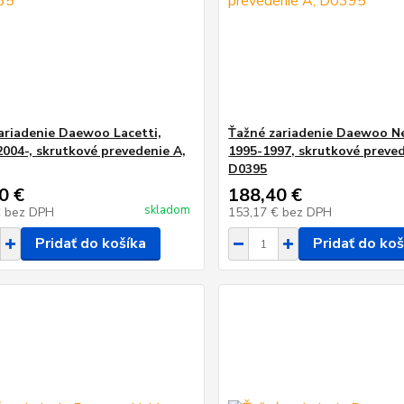
ariadenie Daewoo Lacetti,
Ťažné zariadenie Daewoo Ne
2004-, skrutkové prevedenie A,
1995-1997, skrutkové preved
D0395
0 €
188,40 €
skladom
€
bez DPH
153,17 €
bez DPH
Pridať do košíka
Pridať do koš