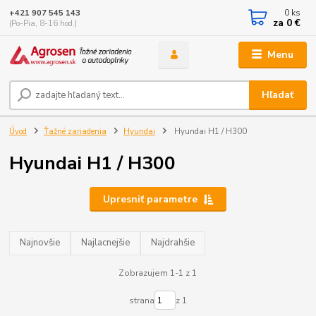
0
ks
+421 907 545 143
za
0 €
(Po-Pia, 8-16 hod.)
Menu
Hľadať
Úvod
Ťažné zariadenia
Hyundai
Hyundai H1 / H300
Hyundai H1 / H300
Upresniť parametre
Najnovšie
Najlacnejšie
Najdrahšie
Zobrazujem 1-1 z 1
strana
z 1