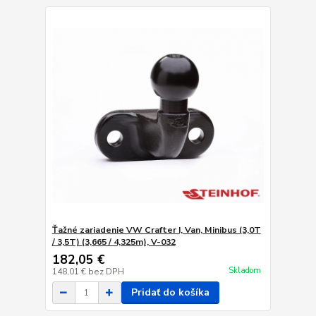
Ťažné zariadenie VW Crafter I, Van, Minibus (3,0T
/ 3,5T) (3,665 / 4,325m), V-032
182,05 €
Skladom
148,01 €
bez DPH
Pridať do košíka