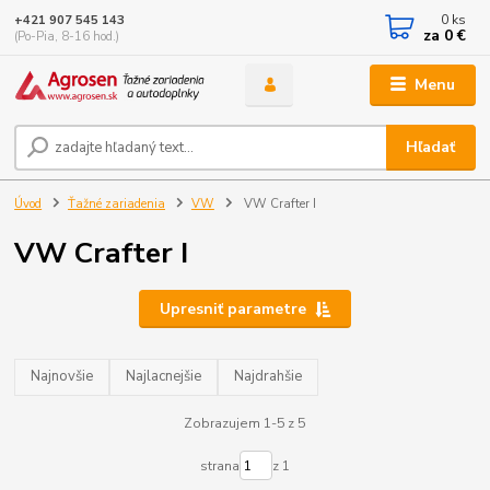
0
ks
+421 907 545 143
za
0 €
(Po-Pia, 8-16 hod.)
Menu
Hľadať
Úvod
Ťažné zariadenia
VW
VW Crafter I
VW Crafter I
Upresniť parametre
Najnovšie
Najlacnejšie
Najdrahšie
Zobrazujem 1-5 z 5
strana
z 1