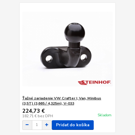
Ťažné zariadenie VW Crafter I, Van, Minibus
(3,5T) (3,665 / 4,325m), V-033
224,73 €
Skladom
182,71 €
bez DPH
Pridať do košíka