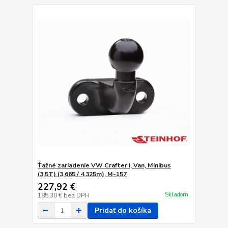
Ťažné zariadenie VW Crafter I, Van, Minibus
(3,5T) (3,665 / 4,325m), M-157
227,92 €
Skladom
185,30 €
bez DPH
Pridať do košíka