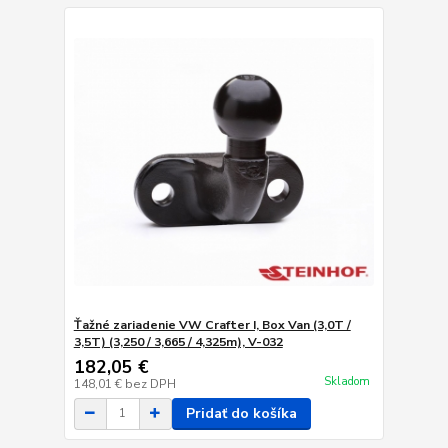
Ťažné zariadenie VW Crafter I, Box Van (3,0T /
3,5T) (3,250 / 3,665 / 4,325m), V-032
182,05 €
Skladom
148,01 €
bez DPH
Pridať do košíka