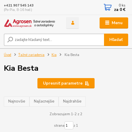
0
ks
+421 907 545 143
za
0 €
(Po-Pia, 8-16 hod.)
Menu
Hľadať
Úvod
Ťažné zariadenia
Kia
Kia Besta
Kia Besta
Upresniť parametre
Najnovšie
Najlacnejšie
Najdrahšie
Zobrazujem 1-2 z 2
strana
z 1