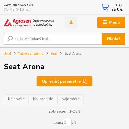
0
ks
+421 907 545 143
za
0 €
(Po-Pia, 8-16 hod.)
Menu
Hľadať
Úvod
Ťažné zariadenia
Seat
Seat Arona
Seat Arona
Upresniť parametre
Najnovšie
Najlacnejšie
Najdrahšie
Zobrazujem 1-2 z 2
strana
z 1