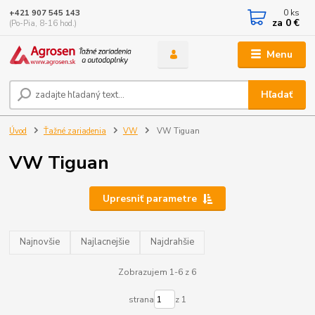
0
ks
+421 907 545 143
za
0 €
(Po-Pia, 8-16 hod.)
Menu
Hľadať
Úvod
Ťažné zariadenia
VW
VW Tiguan
VW Tiguan
Upresniť parametre
Najnovšie
Najlacnejšie
Najdrahšie
Zobrazujem 1-6 z 6
strana
z 1