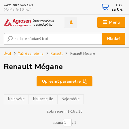
0
ks
+421 907 545 143
za
0 €
(Po-Pia, 8-16 hod.)
Menu
Hľadať
Úvod
Ťažné zariadenia
Renault
Renault Mégane
Renault Mégane
Upresniť parametre
Najnovšie
Najlacnejšie
Najdrahšie
Zobrazujem 1-16 z 16
strana
z 1