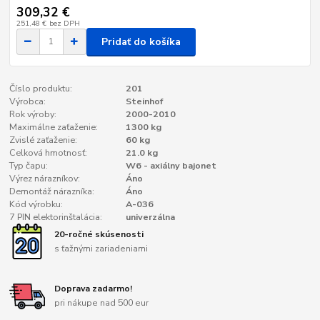
309,32 €
251,48 €
bez DPH
Pridať do košíka
Číslo produktu:
201
Výrobca:
Steinhof
Rok výroby:
2000-2010
Maximálne zaťaženie:
1300 kg
Zvislé zaťaženie:
60 kg
Celková hmotnosť:
21.0 kg
Typ čapu:
W6 - axiálny bajonet
Výrez nárazníkov:
Áno
Demontáž nárazníka:
Áno
Kód výrobku:
A-036
7 PIN elektorinštalácia:
univerzálna
20-ročné skúsenosti
s ťažnými zariadeniami
Doprava zadarmo!
pri nákupe nad 500 eur