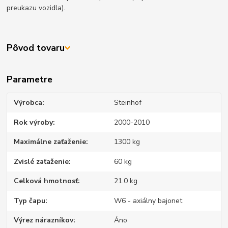
preukazu vozidla).
Pôvod tovaru
Parametre
Výrobca
Steinhof
Rok výroby
2000-2010
Maximálne zaťaženie
1300 kg
Zvislé zaťaženie
60 kg
Celková hmotnosť
21.0 kg
Typ čapu
W6 - axiálny bajonet
Výrez nárazníkov
Áno