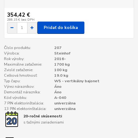
354,42 €
288,15 €
bez DPH
Pridať do košíka
Číslo produktu:
207
Výrobca:
Steinhof
Rok výroby:
2016-
Maximálne zaťaženie:
1700 kg
Zvislé zaťaženie:
100 kg
Celková hmotnosť:
19.0 kg
Typ čapu:
W5 - vertikálny bajonet
Výrez nárazníkov:
Áno
Demontáž nárazníka:
Áno
Kód výrobku:
A-040
7 PIN elektorinštalácia:
univerzálna
13 PIN elektorinštalácia:
univerzálna
20-ročné skúsenosti
s ťažnými zariadeniami