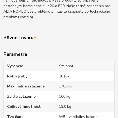
najmodernejších technológií. Naše produkty sú vybavené
potrebnými homologáciou e20 a E20. Naše ťažné zariadenia pre
ALFA ROMEO bez problému prihlásite (zapíšete do technického
preukazu vozidla).
Pôvod tovaru
Parametre
Výrobca
Steinhof
Rok výroby
2016-
Maximálne zaťaženie
1700 kg
Zvislé zaťaženie
100 kg
Celková hmotnosť
19.0 kg
Typ čapu
W5 - vertikálny bajonet