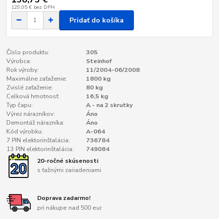
129,05 €
bez DPH
Pridať do košíka
Číslo produktu:
305
Výrobca:
Steinhof
Rok výroby:
11/2004-06/2008
Maximálne zaťaženie:
1800 kg
Zvislé zaťaženie:
80 kg
Celková hmotnosť:
16,5 kg
Typ čapu:
A - na 2 skrutky
Výrez nárazníkov:
Áno
Demontáž nárazníka:
Áno
Kód výrobku:
A-064
7 PIN elektorinštalácia:
736784
13 PIN elektorinštalácia:
749084
20-ročné skúsenosti
s ťažnými zariadeniami
Doprava zadarmo!
pri nákupe nad 500 eur