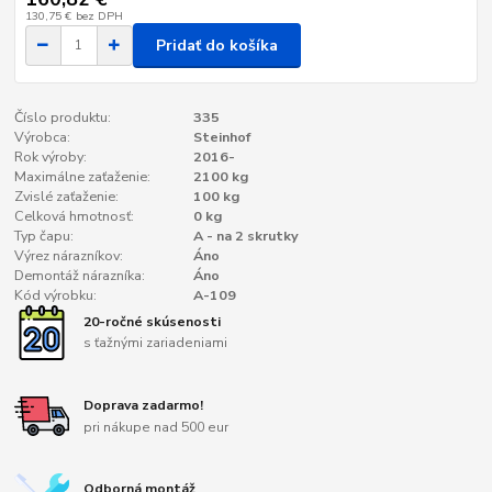
130,75 €
bez DPH
Pridať do košíka
Číslo produktu:
335
Výrobca:
Steinhof
Rok výroby:
2016-
Maximálne zaťaženie:
2100 kg
Zvislé zaťaženie:
100 kg
Celková hmotnosť:
0 kg
Typ čapu:
A - na 2 skrutky
Výrez nárazníkov:
Áno
Demontáž nárazníka:
Áno
Kód výrobku:
A-109
20-ročné skúsenosti
s ťažnými zariadeniami
Doprava zadarmo!
pri nákupe nad 500 eur
Odborná montáž