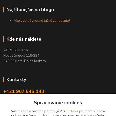
Najčítanejšie na blogu
Ako vybrať vhodné ťažné zariadenie?
Kde nás nájdete
AGROSEN, s.r.o.
Novozámocká 118/224
949 05 Nitra-Dolné Krškany
Kontakty
+421 907 545 143
(Po-Pia, 8-16 hod.)
Spracovanie cookies
obchod@agrosen.sk
Náš e-shop a partneri potrebujú Váš
súhlas
s použitím súborov
cookies, aby Vám mohli zobrazovať informácie týkajúce sa Vašich