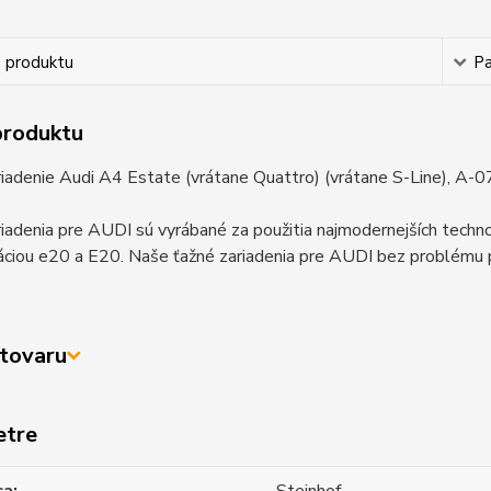
s produktu
P
produktu
iadenie Audi A4 Estate (vrátane Quattro) (vrátane S-Line), A-
iadenia pre AUDI sú vyrábané za použitia najmodernejších techn
iou e20 a E20. Naše ťažné zariadenia pre AUDI bez problému pr
tovaru
etre