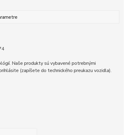
arametre
074
ológií. Naše produkty sú vybavené potrebnými
ihlásite (zapíšete do technického preukazu vozidla).