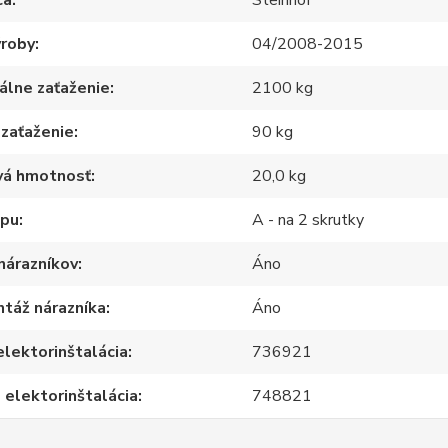
ca
Steinhof
ýroby
04/2008-2015
álne zaťaženie
2100 kg
 zaťaženie
90 kg
vá hmotnosť
20,0 kg
apu
A - na 2 skrutky
nárazníkov
Áno
táž nárazníka
Áno
elektorinštalácia
736921
 elektorinštalácia
748821