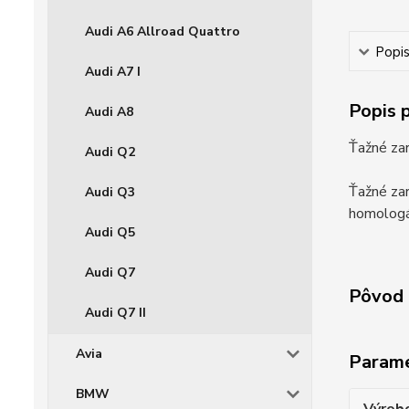
Audi A6 Allroad Quattro
Popi
Audi A7 I
Popis 
Audi A8
Ťažné zar
Audi Q2
Ťažné zar
Audi Q3
homologác
Audi Q5
Audi Q7
Pôvod 
Audi Q7 II
Avia
Param
BMW