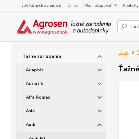
Typy ťažných zariadení
O nás
Ako nakupovať
Kontakty
Úvod
Ť
Ťažné zariadenia
Ťažné
Adaptér
Adriatik
Alfa Romeo
Asia
Audi
Audi 80