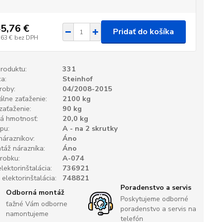
5,76 €
Pridať do košíka
,63 €
bez DPH
produktu:
331
a:
Steinhof
roby:
04/2008-2015
lne zaťaženie:
2100 kg
 zaťaženie:
90 kg
á hmotnosť:
20,0 kg
pu:
A - na 2 skrutky
nárazníkov:
Áno
áž nárazníka:
Áno
robku:
A-074
lektorinštalácia:
736921
 elektorinštalácia:
748821
Poradenstvo a servis
Odborná montáž
Poskytujeme odborné
ťažné Vám odborne
poradenstvo a servis na
namontujeme
telefón