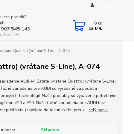
Prihlásenie
ujete poradiť?
jte:
0
ks
za
0 €
 907 545 143
a, 8-16 hod.)
vrátane Quattro) (vrátane S-Line), A-074
ttro) (vrátane S-Line), A-074
zariadenie Audi A4 Estate (vrátane Quattro) (vrátane S-Line),
Ťažné zariadenia pre AUDI sú vyrábané za použitia
ernejších technológií. Naše produkty sú vybavené potrebnými
gáciou e20 a E20. Naše ťažné zariadenia pre AUDI bez
mu prihlásite (zapíšete do technického preuk...
celý popis
tupnosť
Skladom