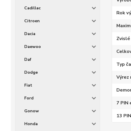
Výrob
Cadillac
Rok v
Citroen
Maxim
Dacia
Zvislé
Daewoo
Celko
Daf
Typ č
Dodge
Výrez 
Fiat
Demon
Ford
7 PIN 
Gonow
13 PIN
Honda