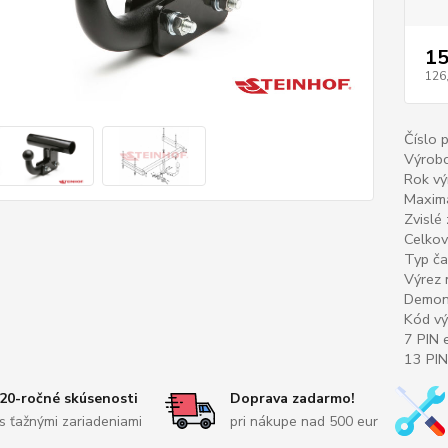
15
126
Číslo 
Výrobc
Rok vý
Maximá
Zvislé
Celkov
Typ ča
Výrez 
Demont
Kód vý
7 PIN e
13 PIN
20-ročné skúsenosti
Doprava zadarmo!
s ťažnými zariadeniami
pri nákupe nad 500 eur