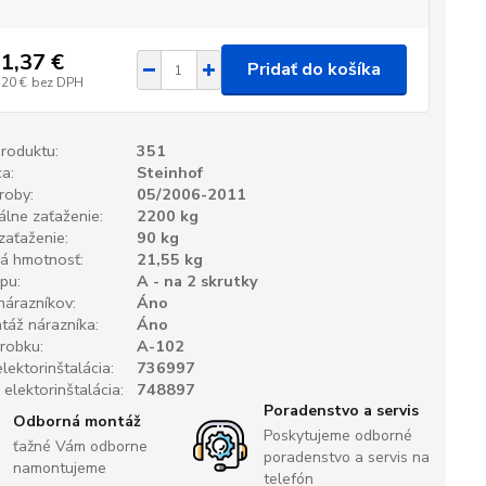
1,37 €
Pridať do košíka
,20 €
bez DPH
produktu:
351
a:
Steinhof
roby:
05/2006-2011
lne zaťaženie:
2200 kg
 zaťaženie:
90 kg
á hmotnosť:
21,55 kg
pu:
A - na 2 skrutky
nárazníkov:
Áno
áž nárazníka:
Áno
robku:
A-102
lektorinštalácia:
736997
 elektorinštalácia:
748897
Poradenstvo a servis
Odborná montáž
Poskytujeme odborné
ťažné Vám odborne
poradenstvo a servis na
namontujeme
telefón