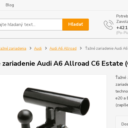
Blog
Potreb
Zavola
Hľadať
+421
(Po-Pi
ažné zariadenia
Audi
Audi A6 Allroad
Ťažné zariadenie Audi A6 
 zariadenie Audi A6 Allroad C6 Estate 
Ťažné 
zariad
techno
e20 a 
(zapíš
Dos