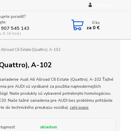
Prihlásenie
ujete poradiť?
jte:
0
ks
za
0 €
 907 545 143
a, 8-16 hod.)
Allroad C6 Estate (Quattro), A-102
(Quattro), A-102
zariadenie Audi A6 Allroad C6 Estate (Quattro), A-102 Ťažné
enia pre AUDI sú vyrábané za použitia najmodernejších
lógií. Naše produkty sú vybavené potrebnými homologáciou
E20. Naše ťažné zariadenia pre AUDI bez problému prihlásite
ete do technického preukazu vozidla).
celý popis
tupnosť
skladom