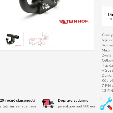
16
131
Číslo 
Výrobc
Rok vý
Maximá
Zvislé
Celkov
Typ ča
Výrez 
Demont
Kód vý
7 PIN e
13 PIN
20-ročné skúsenosti
Doprava zadarmo!
s ťažnými zariadeniami
pri nákupe nad 500 eur