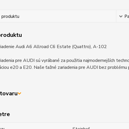
s produktu
P
produktu
riadenie Audi A6 Allroad C6 Estate (Quattro), A-102
iadenia pre AUDI sú vyrábané za použitia najmodernejších techn
iou e20 a E20. Naše ťažné zariadenia pre AUDI bez problému pr
tovaru
etre