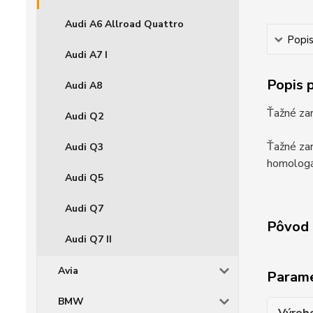
Audi A6 Allroad Quattro
Popi
Audi A7 I
Popis 
Audi A8
Ťažné za
Audi Q2
Ťažné zar
Audi Q3
homologác
Audi Q5
Audi Q7
Pôvod 
Audi Q7 II
Avia
Param
BMW