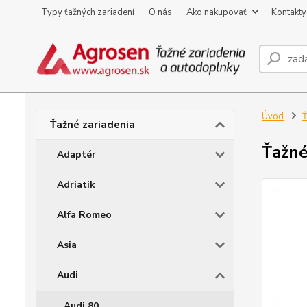
Typy ťažných zariadení
O nás
Ako nakupovať
Kontakty
Úvod
Ť
Ťažné zariadenia
Ťažné
Adaptér
Adriatik
Alfa Romeo
Asia
Audi
Audi 80