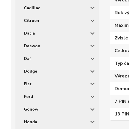
Výrob
Cadillac
Rok v
Citroen
Maxim
Dacia
Zvislé
Daewoo
Celko
Daf
Typ č
Dodge
Výrez 
Fiat
Demon
Ford
7 PIN 
Gonow
13 PIN
Honda