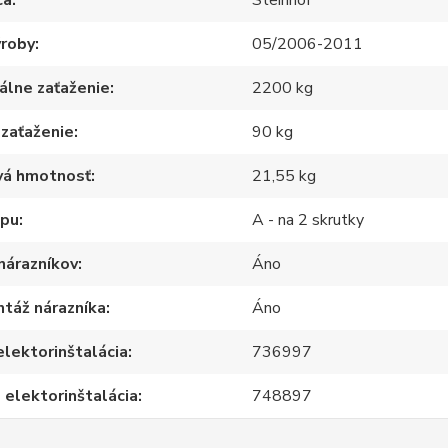
ca
Steinhof
ýroby
05/2006-2011
álne zaťaženie
2200 kg
 zaťaženie
90 kg
vá hmotnosť
21,55 kg
apu
A - na 2 skrutky
nárazníkov
Áno
táž nárazníka
Áno
elektorinštalácia
736997
 elektorinštalácia
748897