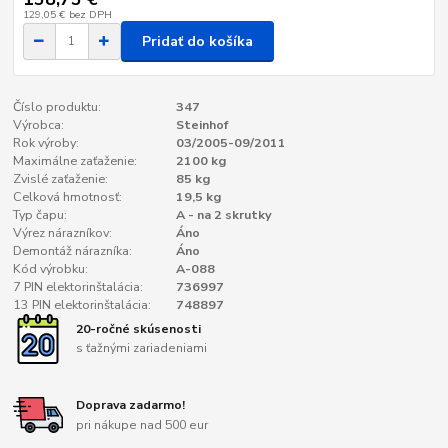
129,05 €
bez DPH
Pridať do košíka
Číslo produktu:
347
Výrobca:
Steinhof
Rok výroby:
03/2005-09/2011
Maximálne zaťaženie:
2100 kg
Zvislé zaťaženie:
85 kg
Celková hmotnosť:
19,5 kg
Typ čapu:
A - na 2 skrutky
Výrez nárazníkov:
Áno
Demontáž nárazníka:
Áno
Kód výrobku:
A-088
7 PIN elektorinštalácia:
736997
13 PIN elektorinštalácia:
748897
20-ročné skúsenosti
s ťažnými zariadeniami
Doprava zadarmo!
pri nákupe nad 500 eur