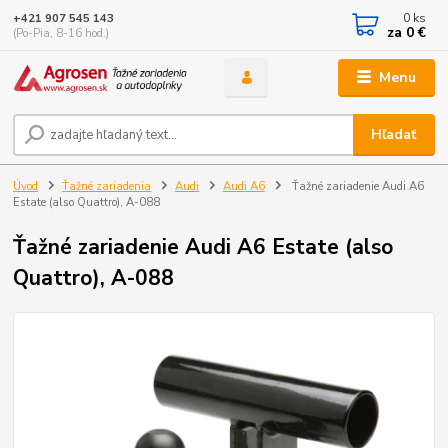
0
ks
+421 907 545 143
za
0 €
(Po-Pia, 8-16 hod.)
Menu
Hľadať
Úvod
Ťažné zariadenia
Audi
Audi A6
Ťažné zariadenie Audi A6
Estate (also Quattro), A-088
Ťažné zariadenie Audi A6 Estate (also
Quattro), A-088