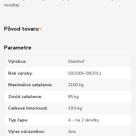
vozidla).
Pôvod tovaru
Parametre
Výrobca
Steinhof
Rok výroby
03/2005-09/2011
Maximálne zaťaženie
2100 kg
Zvislé zaťaženie
85 kg
Celková hmotnosť
19,5 kg
Typ čapu
A - na 2 skrutky
Výrez nárazníkov
Áno