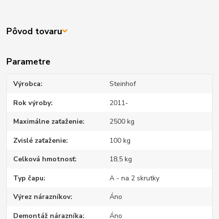
Pôvod tovaru
Parametre
Výrobca
Steinhof
Rok výroby
2011-
Maximálne zaťaženie
2500 kg
Zvislé zaťaženie
100 kg
Celková hmotnosť
18,5 kg
Typ čapu
A - na 2 skrutky
Výrez nárazníkov
Áno
Demontáž nárazníka
Áno