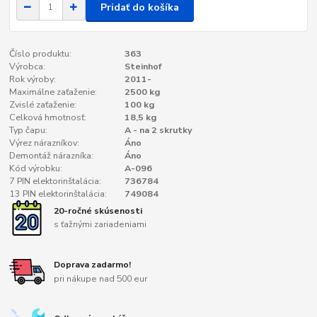
Pridať do košíka
Číslo produktu:
363
Výrobca:
Steinhof
Rok výroby:
2011-
Maximálne zaťaženie:
2500 kg
Zvislé zaťaženie:
100 kg
Celková hmotnosť:
18,5 kg
Typ čapu:
A - na 2 skrutky
Výrez nárazníkov:
Áno
Demontáž nárazníka:
Áno
Kód výrobku:
A-096
7 PIN elektorinštalácia:
736784
13 PIN elektorinštalácia:
749084
20-ročné skúsenosti
s ťažnými zariadeniami
Doprava zadarmo!
pri nákupe nad 500 eur