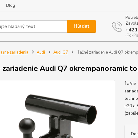
Blog
Potreb
Zavola
Hľadať
+421
(Po-Pi
ažné zariadenia
Audi
Audi Q7
Ťažné zariadenie Audi Q7 okrem
 zariadenie Audi Q7 okrempanoramic to
Ťažné 
zariad
techno
e20 a 
(zapíš
Dos