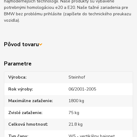
najmodernejších technológií. Naše produkty sú vybavené
potrebnými homologáciou e20 a E20. Naše ťažné zariadenia pre
BMW bez problému prihlásite (zapíšete do technického preukazu
vozidla).
Pôvod tovaru
Parametre
Výrobca
Steinhof
Rok výroby
06/2001-2005
Maximálne zaťaženie
1800 kg
Zvislé zaťaženie
75 kg
Celková hmotnosť
21.8 kg
Typ čapu
W5 - vertikálny bajonet