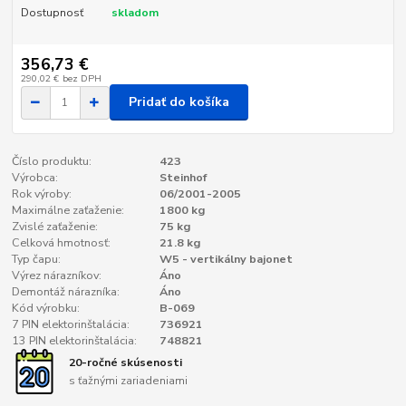
Dostupnosť
skladom
356,73 €
290,02 €
bez DPH
Pridať do košíka
Číslo produktu:
423
Výrobca:
Steinhof
Rok výroby:
06/2001-2005
Maximálne zaťaženie:
1800 kg
Zvislé zaťaženie:
75 kg
Celková hmotnosť:
21.8 kg
Typ čapu:
W5 - vertikálny bajonet
Výrez nárazníkov:
Áno
Demontáž nárazníka:
Áno
Kód výrobku:
B-069
7 PIN elektorinštalácia:
736921
13 PIN elektorinštalácia:
748821
20-ročné skúsenosti
s ťažnými zariadeniami