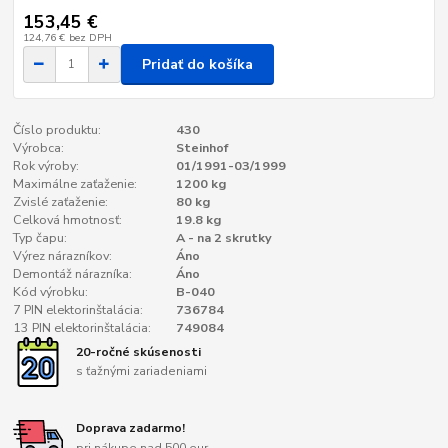
153,45 €
124,76 €
bez DPH
Pridať do košíka
Číslo produktu:
430
Výrobca:
Steinhof
Rok výroby:
01/1991-03/1999
Maximálne zaťaženie:
1200 kg
Zvislé zaťaženie:
80 kg
Celková hmotnosť:
19.8 kg
Typ čapu:
A - na 2 skrutky
Výrez nárazníkov:
Áno
Demontáž nárazníka:
Áno
Kód výrobku:
B-040
7 PIN elektorinštalácia:
736784
13 PIN elektorinštalácia:
749084
20-ročné skúsenosti
s ťažnými zariadeniami
Doprava zadarmo!
pri nákupe nad 500 eur