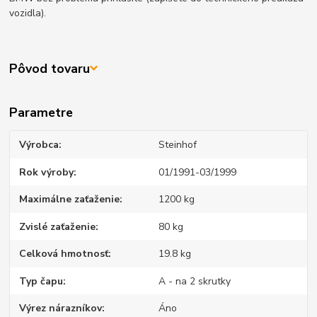
vozidla).
Pôvod tovaru
Parametre
Výrobca
Steinhof
Rok výroby
01/1991-03/1999
Maximálne zaťaženie
1200 kg
Zvislé zaťaženie
80 kg
Celková hmotnosť
19.8 kg
Typ čapu
A - na 2 skrutky
Výrez nárazníkov
Áno